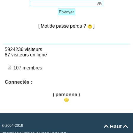
Envoyer
[ Mot de passe perdu ?
]
5924236 visiteurs
87 visiteurs en ligne
107 membres
Connectés :
( personne )
© 2004-2019
Haut


Propulsé par GuppY
Sous Licence Libre CeCILL