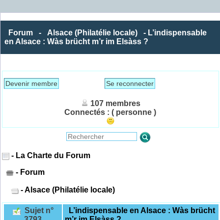
Forum
-
Alsace (Philatélie locale)
- L’indispensable
en Alsace : Wàs brücht m’r im Elsàss ?
Devenir membre
Se reconnecter
107 membres
Connectés :
( personne )
- La Charte du Forum
- Forum
- Alsace (Philatélie locale)
Sujet n°
L’indispensable en Alsace : Wàs brücht
3793
m’r im Elsàss ?