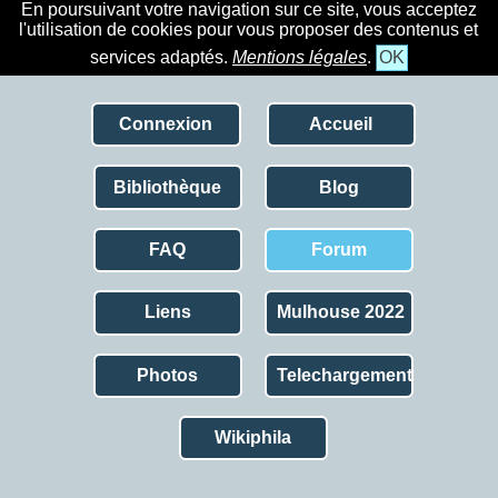
En poursuivant votre navigation sur ce site, vous acceptez
l'utilisation de cookies pour vous proposer des contenus et
services adaptés.
Mentions légales
.
OK
Connexion
Accueil
Bibliothèque
Blog
FAQ
Forum
Liens
Mulhouse 2022
Photos
Telechargement
Wikiphila