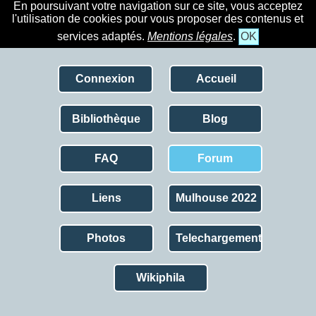
En poursuivant votre navigation sur ce site, vous acceptez
l'utilisation de cookies pour vous proposer des contenus et
services adaptés.
Mentions légales
.
OK
Connexion
Accueil
Bibliothèque
Blog
FAQ
Forum
Liens
Mulhouse 2022
Photos
Telechargement
Wikiphila