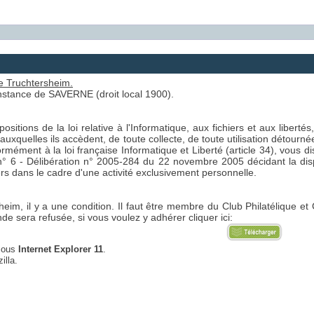
 de Truchtersheim.
'Instance de SAVERNE (droit local 1900).
ositions de la loi relative à l'Informatique, aux fichiers et aux libertés
uxquelles ils accèdent, de toute collecte, de toute utilisation détourné
rmément à la loi française Informatique et Liberté (article 34), vous dis
 6 - Délibération n° 2005-284 du 22 novembre 2005 décidant la dispe
s dans le cadre d'une activité exclusivement personnelle.
heim, il y a une condition. Il faut être membre du Club Philatélique 
 sera refusée, si vous voulez y adhérer cliquer ici:
 sous
Internet Explorer 11
.
illa.