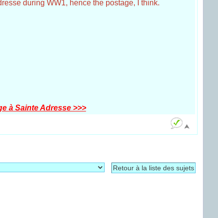
resse during WW1, hence the postage, I think.
ge à Sainte Adresse >>>
Retour à la liste des sujets