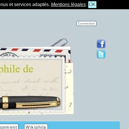
tenus et services adaptés.
Mentions légales
.
OK
Connexion
rgement
Wikiphila