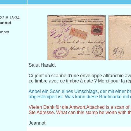
022 # 13:34
annot
Salut Harald,
Ci-joint un scanne d'une enveloppe affranchie ave
ce timbre avec ce timbre à date ? Merci pour la r
Anbei ein Scan eines Umschlags, der mit einer be
abgestempelt ist. Was kann diese Briefmarke mi
Vielen Dank für die Antwort.Attached is a scan o
Ste Adresse. What can this stamp be worth with t
Jeannot