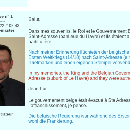
e n° 1
Salut,
----
022 # 08:43
master
Dans mes souvenirs, le Roi et le Gouvernement B
Saint-Adresse (banlieue du Havre) et ils étaient aut
particulière.
Nach meiner Erinnerung flüchteten der belgisch
Ersten Weltkriegs (14/18) nach Saint-Adresse (ei
Briefmarken und einen eigenen Stempel verwend
In my memories, the King and the Belgian Governme
Adresse (suburb of Le Havre) and they were author
Jean-Luc
Le gouvernement belge était évacué à Ste Adress
l’affranchissement, je pense.
trateur
Die belgische Regierung war während des Ersten
wohl die Frankierung.