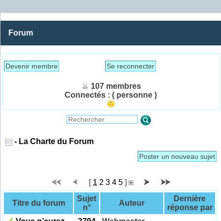
Forum
Devenir membre
Se reconnecter
107 membres
Connectés :
( personne )
- La Charte du Forum
Poster un nouveau sujet
[
1
2
3
4
5
]
Sujet
Dernière
Titre du forum
Auteur
n°
réponse par