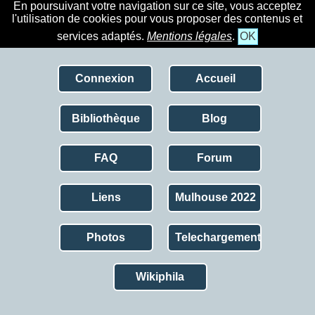
En poursuivant votre navigation sur ce site, vous acceptez
l'utilisation de cookies pour vous proposer des contenus et
services adaptés.
Mentions légales
.
OK
Connexion
Accueil
Bibliothèque
Blog
FAQ
Forum
Liens
Mulhouse 2022
Photos
Telechargement
Wikiphila