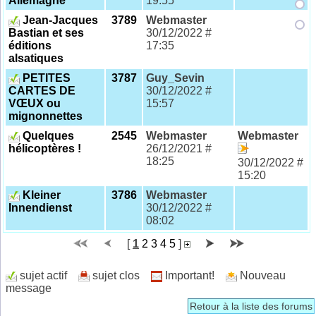
Allemagne
19:55
Jean-Jacques
3789
Webmaster
Bastian et ses
30/12/2022 #
éditions
17:35
alsatiques
PETITES
3787
Guy_Sevin
CARTES DE
30/12/2022 #
VŒUX ou
15:57
mignonnettes
Quelques
2545
Webmaster
Webmaster
hélicoptères !
26/12/2021 #
18:25
30/12/2022 #
15:20
Kleiner
3786
Webmaster
Innendienst
30/12/2022 #
08:02
[
1
2
3
4
5
]
sujet actif
sujet clos
Important!
Nouveau
message
Retour à la liste des forums