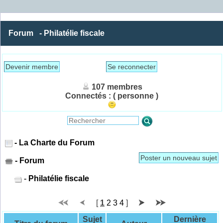
Forum
- Philatélie fiscale
Devenir membre
Se reconnecter
107 membres
Connectés :
( personne )
- La Charte du Forum
Poster un nouveau sujet
- Forum
-
Philatélie fiscale
[
1
2
3
4
]
Sujet
Dernière