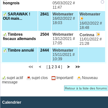
hongrois
05/03/2022 #
11:47
SARAWAK !
2841
Webmaster
Webmaster
OUI mais...
16/02/2022 #
18:03
16/02/2022 #
18:48
Timbres
2504
Webmaster
Corinna
fiscaux allemands
13/12/2021 #
11/01/2022 #
17:05
21:28
Timbre annulé
2444
Webmaster
15/11/2021 #
10:39
[
1
2
3
4
]
sujet actif
sujet clos
Important!
Nouveau
message
Retour à la liste des forums
Calendrier