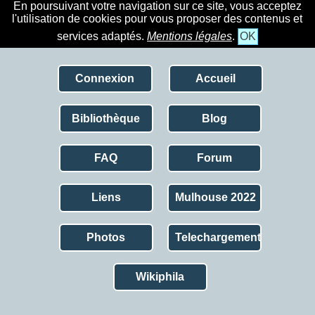
En poursuivant votre navigation sur ce site, vous acceptez
l'utilisation de cookies pour vous proposer des contenus et
services adaptés.
Mentions légales
.
OK
Connexion
Accueil
Bibliothèque
Blog
FAQ
Forum
Liens
Mulhouse 2022
Photos
Telechargement
Wikiphila